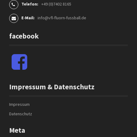
Telefon:
+49 (0)7402 8165
E-Mail:
info@vfl-fluorn-fussball.de
facebook
F
a
c
e
b
Impressum & Datenschutz
o
o
k
Impressum
Datenschutz
Meta