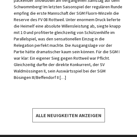
packender Showdown am vergangenen Samstag auf dem
Schwommberg! Im letzten Saisonspiel der regulären Runde
empfing die erste Mannschaft der SGM Fluorn-Winzeln die
Reserve des FV 08 Rottweil. Unter enormem Druck lieferte
die Heimelf eine absolute Willensleistung ab, siegte knapp
mit 1:0 und profitierte gleichzeitig von Schützenhilfe im
Parallelspiel, was den sensationellen Einzug in die
Relegation perfekt machte. Die Ausgangslage vor der
Partie hätte dramatischer kaum sein können. Für die SGM I
war klar: Ein eigener Sieg gegen Rottweil war Pflicht.
Gleichzeitig durfte der direkte Konkurrent, der SV
Waldmössingen II, sein Auswärtsspiel bei der SGM
Bösingen III/Beffendorf II […]
ALLE NEUIGKEITEN ANZEIGEN