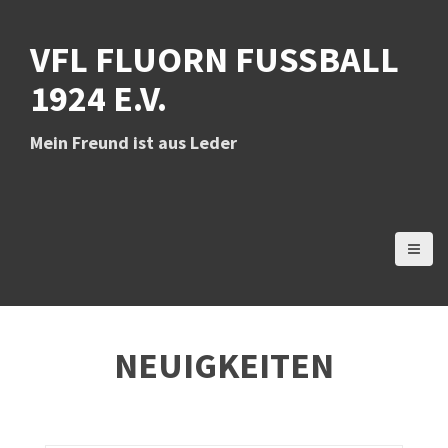
D
i
VFL FLUORN FUSSBALL 1
r
e
924 E.V.
k
t
z
Mein Freund ist aus Leder
u
m
I
n
h
a
l
t
NEUIGKEITEN