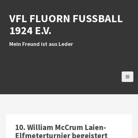
D
i
VFL FLUORN FUSSBALL 1
r
e
924 E.V.
k
t
z
Mein Freund ist aus Leder
u
m
I
n
h
a
l
t
10. William McCrum Laien-
Elfmeterturnier begeistert