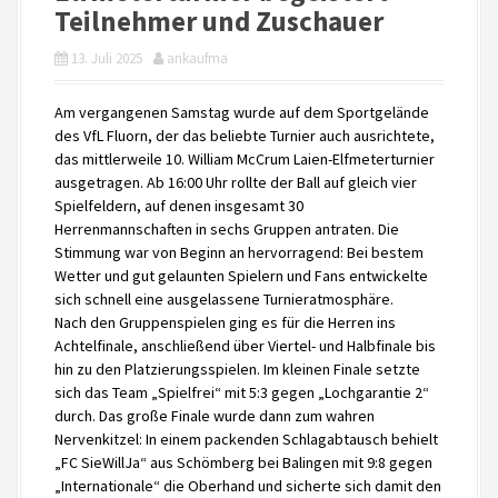
Teilnehmer und Zuschauer
13. Juli 2025
ankaufma
Am vergangenen Samstag wurde auf dem Sportgelände
des VfL Fluorn, der das beliebte Turnier auch ausrichtete,
das mittlerweile 10. William McCrum Laien-Elfmeterturnier
ausgetragen. Ab 16:00 Uhr rollte der Ball auf gleich vier
Spielfeldern, auf denen insgesamt 30
Herrenmannschaften in sechs Gruppen antraten. Die
Stimmung war von Beginn an hervorragend: Bei bestem
Wetter und gut gelaunten Spielern und Fans entwickelte
sich schnell eine ausgelassene Turnieratmosphäre.
Nach den Gruppenspielen ging es für die Herren ins
Achtelfinale, anschließend über Viertel- und Halbfinale bis
hin zu den Platzierungsspielen. Im kleinen Finale setzte
sich das Team „Spielfrei“ mit 5:3 gegen „Lochgarantie 2“
durch. Das große Finale wurde dann zum wahren
Nervenkitzel: In einem packenden Schlagabtausch behielt
„FC SieWillJa“ aus Schömberg bei Balingen mit 9:8 gegen
„Internationale“ die Oberhand und sicherte sich damit den