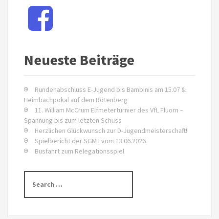
F
i
a
c
o
e
b
n
Neueste Beiträge
o
i
o
k
n
Rundenabschluss E-Jugend bis Bambinis am 15.07 &
Heimbachpokal auf dem Rötenberg
A
11. William McCrum Elfmeterturnier des VfL Fluorn –
Spannung bis zum letzten Schuss
r
Herzlichen Glückwunsch zur D-Jugendmeisterschaft!
Spielbericht der SGM I vom 13.06.2026
t
Busfahrt zum Relegationsspiel
i
S
k
e
a
e
r
c