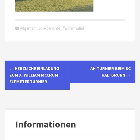
Allgemein
,
Spielberichte
Permalink
N
←
HERZLICHE EINLADUNG
AH TURNIER BEIM SC
a
ZUM X. WILLIAM MCCRUM
KALTBRUNN
→
ELFMETERTURNIER
v
i
g
Informationen
a
t