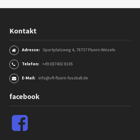
l
h
f
n
o
r
Kontakt
:
Adresse:
Sportplatzweg 4, 78737 Fluorn-Winzeln
Telefon:
+49 (0)7402 8165
E-Mail:
info@vfl-fluorn-fussball.de
facebook
F
a
c
e