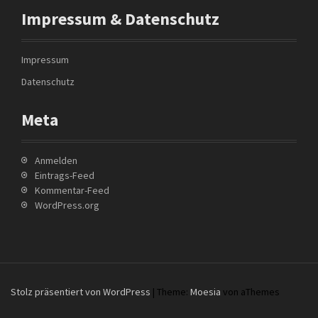
b
Impressum & Datenschutz
o
o
k
Impressum
Datenschutz
Meta
Anmelden
Eintrags-Feed
Kommentar-Feed
WordPress.org
Stolz präsentiert von WordPress
|
Theme:
Moesia
von aThemes