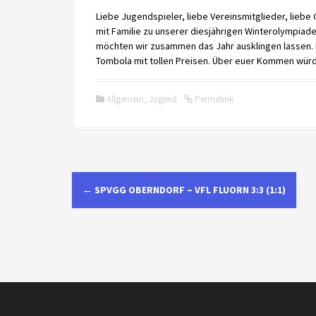
Liebe Jugendspieler, liebe Vereinsmitglieder, liebe
mit Familie zu unserer diesjährigen Winterolympiade
möchten wir zusammen das Jahr ausklingen lassen. F
Tombola mit tollen Preisen. Über euer Kommen würd
Allgemein
,
Jugend
Permalink
N
←
SPVGG OBERNDORF – VFL FLUORN 3:3 (1:1)
a
v
i
g