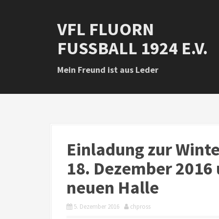
D
i
VFL FLUORN
r
e
FUSSBALL 1924 E.V.
k
t
z
Mein Freund ist aus Leder
u
m
I
n
h
a
l
Einladung zur Wint
t
18. Dezember 2016 
neuen Halle
5. Dezember 2016
chpross