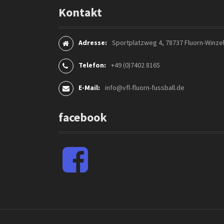
a
Kontakt
t
i
Adresse:
Sportplatzweg 4, 78737 Fluorn-Winze
o
Telefon:
+49 (0)7402 8165
n
E-Mail:
info@vfl-fluorn-fussball.de
i
facebook
n
A
F
r
a
c
t
e
b
i
o
k
o
k