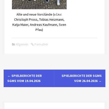
Alte und neue Vorstände (v.l.n.r.
Christoph Pross, Tobias Heizmann,
Katja Maier, Andreas Kaufmann, Sven
Pfau)
Allgemein
Permalink
N
←
SPIELBERICHTE DER
SPIELBERICHTE DER SGMS
a
SGMS VOM 19.04.2026
VOM 26.04.2026
→
v
i