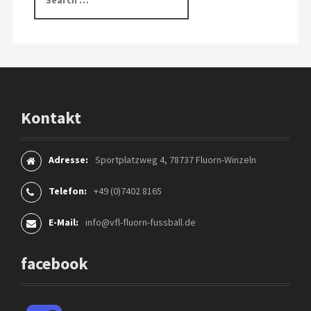
e
k
a
r
e
c
h
l
f
o
n
r
Kontakt
:
Adresse:
Sportplatzweg 4, 78737 Fluorn-Winzeln
Telefon:
+49 (0)7402 8165
E-Mail:
info@vfl-fluorn-fussball.de
facebook
F