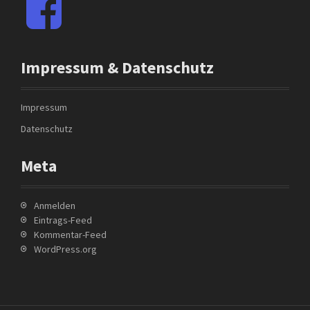
a
c
e
b
Impressum & Datenschutz
o
o
k
Impressum
Datenschutz
Meta
Anmelden
Eintrags-Feed
Kommentar-Feed
WordPress.org