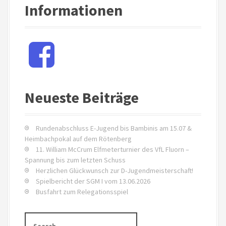
g
Informationen
a
t
F
a
i
c
e
o
b
Neueste Beiträge
o
n
o
i
k
Rundenabschluss E-Jugend bis Bambinis am 15.07 &
n
Heimbachpokal auf dem Rötenberg
11. William McCrum Elfmeterturnier des VfL Fluorn –
A
Spannung bis zum letzten Schuss
Herzlichen Glückwunsch zur D-Jugendmeisterschaft!
r
Spielbericht der SGM I vom 13.06.2026
Busfahrt zum Relegationsspiel
t
i
S