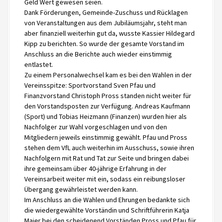
Geld Wert gewesen seien.
Dank Förderungen, Gemeinde-Zuschuss und Rücklagen
von Veranstaltungen aus dem Jubiläumsjahr, steht man
aber finanziell weiterhin gut da, wusste Kassier Hildegard
Kipp zu berichten. So wurde der gesamte Vorstand im
Anschluss an die Berichte auch wieder einstimmig
entlastet.
Zu einem Personalwechsel kam es bei den Wahlen in der
Vereinsspitze: Sportvorstand Sven Pfau und
Finanzvorstand Christoph Pross standen nicht weiter für
den Vorstandsposten zur Verfügung. Andreas Kaufmann
(Sport) und Tobias Heizmann (Finanzen) wurden hier als
Nachfolger zur Wahl vorgeschlagen und von den
Mitgliedern jeweils einstimmig gewählt. Pfau und Pross
stehen dem VfL auch weiterhin im Ausschuss, sowie ihren
Nachfolgern mit Rat und Tat zur Seite und bringen dabei
ihre gemeinsam über 40-jährige Erfahrung in der
Vereinsarbeit weiter mit ein, sodass ein reibungsloser
Übergang gewährleistet werden kann.
Im Anschluss an die Wahlen und Ehrungen bedankte sich
die wiedergewählte Vorständin und Schriftführerin Katja
Maier bei den scheidenend Vorständen Pross und Pfau für