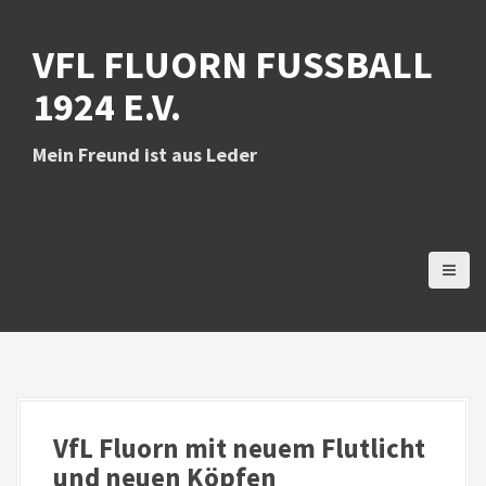
D
i
VFL FLUORN FUSSBALL 1
r
e
924 E.V.
k
t
z
Mein Freund ist aus Leder
u
m
I
n
h
a
l
t
VfL Fluorn mit neuem Flutlicht
und neuen Köpfen