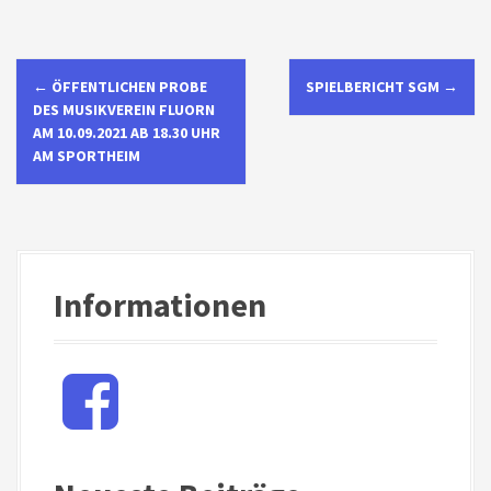
N
←
ÖFFENTLICHEN PROBE
SPIELBERICHT SGM
→
a
DES MUSIKVEREIN FLUORN
AM 10.09.2021 AB 18.30 UHR
v
AM SPORTHEIM
i
g
a
Informationen
t
i
F
a
o
c
e
n
b