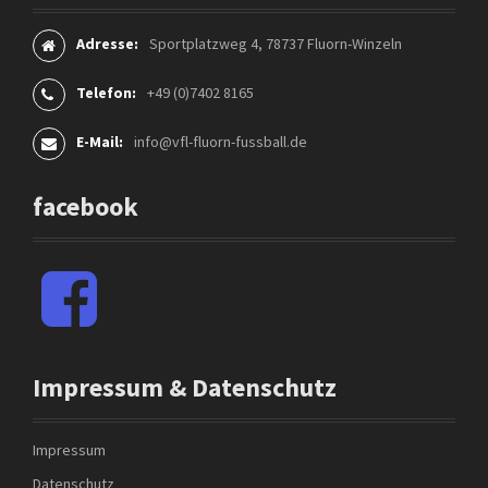
Adresse:
Sportplatzweg 4, 78737 Fluorn-Winzeln
Telefon:
+49 (0)7402 8165
E-Mail:
info@vfl-fluorn-fussball.de
facebook
F
a
c
e
b
Impressum & Datenschutz
o
o
k
Impressum
Datenschutz