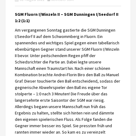
SGM Fluorn I/Winzeln II – SGM Dunningen I/Seedorf II
1:2 (1:1)
Am vergangenen Sonntag gastierte die SGM Dunningen
I/Seedorf II auf dem Schwommberg in Fluorn. Ein
spannendes und wichtiges Spiel gegen einen tabellarisch
ebenbürtigen Gegner stand unserer SGM Fluorn I/Winzeln
II bevor. Unter peitschendem Regen pfiff der
Schiedsrichter die Partie an. Dabei legte unsere
Mannschaft einen Traumstart hin. Nach einer schönen
Kombination brachte Andrei-Florin Biro den Ball zu Manuel
Graf. Dieser touchierte den Ball entscheidend, sodass der
gegnerische Abwehrspieler den Ball ins eigene Tor
stolperte – 1:0 nach 3 Minuten! Die Freude über das
langersehnte erste Saisontor der SGM war riesig.
Allerdings begann unsere Mannschaft nun früh das
Ergebnis zu halten, stellte sich hinten rein und dämmte
den eigenen spielerischen Fluss. Als Folge fanden die
Gegner immer besser ins Spiel. Sie pressten früh und
rannten immer wieder an. So kam es zu vereinzelt