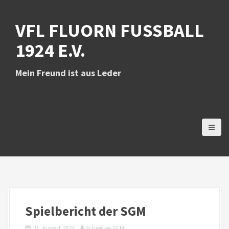
D
i
VFL FLUORN FUSSBALL 1
r
e
924 E.V.
k
t
z
Mein Freund ist aus Leder
u
m
I
n
h
a
l
t
Spielbericht der SGM
31. August 2021
Schreiber SGM