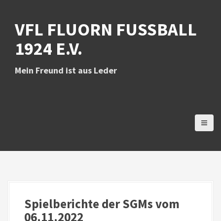
D
i
VFL FLUORN FUSSBALL 1
r
e
924 E.V.
k
t
z
Mein Freund ist aus Leder
u
m
I
n
h
a
l
t
Spielberichte der SGMs vom
06.11.2022