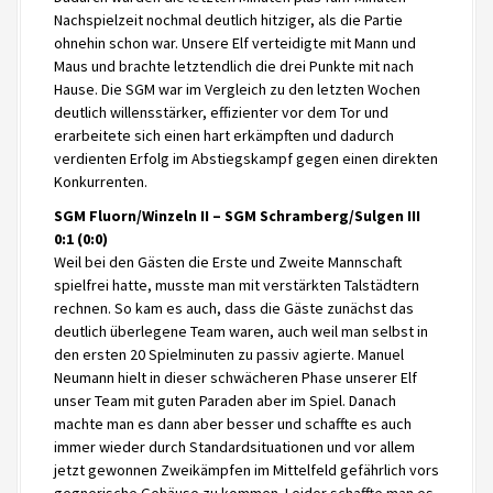
Nachspielzeit nochmal deutlich hitziger, als die Partie
ohnehin schon war. Unsere Elf verteidigte mit Mann und
Maus und brachte letztendlich die drei Punkte mit nach
Hause. Die SGM war im Vergleich zu den letzten Wochen
deutlich willensstärker, effizienter vor dem Tor und
erarbeitete sich einen hart erkämpften und dadurch
verdienten Erfolg im Abstiegskampf gegen einen direkten
Konkurrenten.
SGM Fluorn/Winzeln II – SGM Schramberg/Sulgen III
0:1 (0:0)
Weil bei den Gästen die Erste und Zweite Mannschaft
spielfrei hatte, musste man mit verstärkten Talstädtern
rechnen. So kam es auch, dass die Gäste zunächst das
deutlich überlegene Team waren, auch weil man selbst in
den ersten 20 Spielminuten zu passiv agierte. Manuel
Neumann hielt in dieser schwächeren Phase unserer Elf
unser Team mit guten Paraden aber im Spiel. Danach
machte man es dann aber besser und schaffte es auch
immer wieder durch Standardsituationen und vor allem
jetzt gewonnen Zweikämpfen im Mittelfeld gefährlich vors