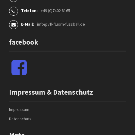
Telefon:
+49 (0)7402 8165
E-Mail:
info@vfl-fluorn-fussball.de
facebook
F
a
c
e
b
Impressum & Datenschutz
o
o
k
Impressum
Datenschutz
Meta