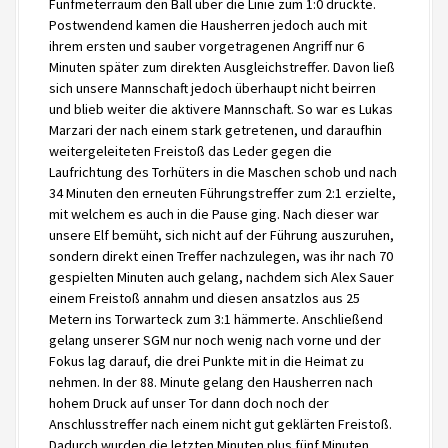
Fünfmeterraum den Ball über die Linie zum 1:0 drückte.
Postwendend kamen die Hausherren jedoch auch mit
ihrem ersten und sauber vorgetragenen Angriff nur 6
Minuten später zum direkten Ausgleichstreffer. Davon ließ
sich unsere Mannschaft jedoch überhaupt nicht beirren
und blieb weiter die aktivere Mannschaft. So war es Lukas
Marzari der nach einem stark getretenen, und daraufhin
weitergeleiteten Freistoß das Leder gegen die
Laufrichtung des Torhüters in die Maschen schob und nach
34 Minuten den erneuten Führungstreffer zum 2:1 erzielte,
mit welchem es auch in die Pause ging. Nach dieser war
unsere Elf bemüht, sich nicht auf der Führung auszuruhen,
sondern direkt einen Treffer nachzulegen, was ihr nach 70
gespielten Minuten auch gelang, nachdem sich Alex Sauer
einem Freistoß annahm und diesen ansatzlos aus 25
Metern ins Torwarteck zum 3:1 hämmerte. Anschließend
gelang unserer SGM nur noch wenig nach vorne und der
Fokus lag darauf, die drei Punkte mit in die Heimat zu
nehmen. In der 88. Minute gelang den Hausherren nach
hohem Druck auf unser Tor dann doch noch der
Anschlusstreffer nach einem nicht gut geklärten Freistoß.
Dadurch wurden die letzten Minuten plus fünf Minuten