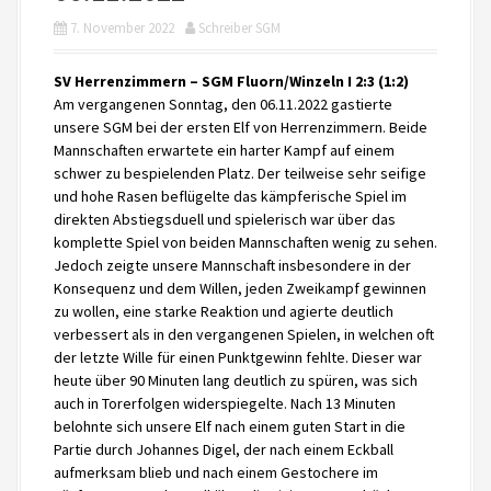
7. November 2022
Schreiber SGM
SV Herrenzimmern – SGM Fluorn/Winzeln I 2:3 (1:2)
Am vergangenen Sonntag, den 06.11.2022 gastierte
unsere SGM bei der ersten Elf von Herrenzimmern. Beide
Mannschaften erwartete ein harter Kampf auf einem
schwer zu bespielenden Platz. Der teilweise sehr seifige
und hohe Rasen beflügelte das kämpferische Spiel im
direkten Abstiegsduell und spielerisch war über das
komplette Spiel von beiden Mannschaften wenig zu sehen.
Jedoch zeigte unsere Mannschaft insbesondere in der
Konsequenz und dem Willen, jeden Zweikampf gewinnen
zu wollen, eine starke Reaktion und agierte deutlich
verbessert als in den vergangenen Spielen, in welchen oft
der letzte Wille für einen Punktgewinn fehlte. Dieser war
heute über 90 Minuten lang deutlich zu spüren, was sich
auch in Torerfolgen widerspiegelte. Nach 13 Minuten
belohnte sich unsere Elf nach einem guten Start in die
Partie durch Johannes Digel, der nach einem Eckball
aufmerksam blieb und nach einem Gestochere im