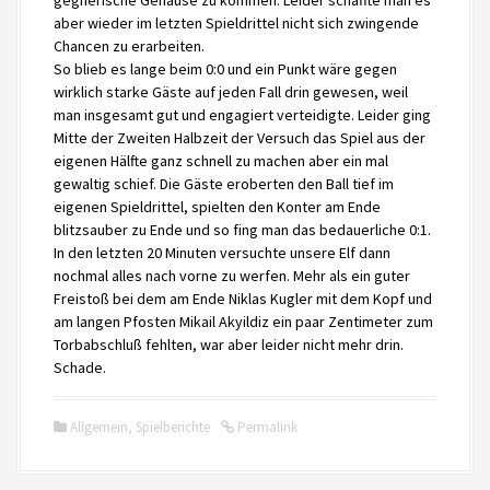
gegnerische Gehäuse zu kommen. Leider schaffte man es
aber wieder im letzten Spieldrittel nicht sich zwingende
Chancen zu erarbeiten.
So blieb es lange beim 0:0 und ein Punkt wäre gegen
wirklich starke Gäste auf jeden Fall drin gewesen, weil
man insgesamt gut und engagiert verteidigte. Leider ging
Mitte der Zweiten Halbzeit der Versuch das Spiel aus der
eigenen Hälfte ganz schnell zu machen aber ein mal
gewaltig schief. Die Gäste eroberten den Ball tief im
eigenen Spieldrittel, spielten den Konter am Ende
blitzsauber zu Ende und so fing man das bedauerliche 0:1.
In den letzten 20 Minuten versuchte unsere Elf dann
nochmal alles nach vorne zu werfen. Mehr als ein guter
Freistoß bei dem am Ende Niklas Kugler mit dem Kopf und
am langen Pfosten Mikail Akyildiz ein paar Zentimeter zum
Torbabschluß fehlten, war aber leider nicht mehr drin.
Schade.
Allgemein
,
Spielberichte
Permalink