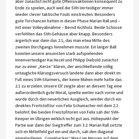
aber zunächst nicht gute Offensivaktionen konsequent zu
Ende zu spielen, auch weil die SVH-Verteidiger immer
wieder clever taktische Fouls einstreuten. Besonders
gute Torchancen hatten in dieser Phase Marian Rall und –
mit einer Volleyabnahme – Bernd Aichholz. Beide Schüsse
verfehlten das SVH-Gehäuse aber knapp. Besonders
ärgerlich war dann das 2:1, das man etwa Mitte des
zweiten Durchgangs hinnehmen musste. Ein langer Ball
konnten unsere ansonsten stark aufspielenden
Innenverteidiger Kai Hezel und Philipp Diebold zunächst
nur zu einer „Kerze“ klären, der anschließende völlig
untaugliche Klärungsversuch landete dann aber direkt im
Fuß eines SVH-Stürmers, der keine Mühen mehr hatte das
2:1 zu erzielen. Unsere Elf zeigte aber an diesem Tag eine
außerordentlich gute Moral, spielte weiter nach vorne und
wurde durch den neuerlichen Ausgleich, wieder durch ein
direktes Freitstoßtor von Felix Schumacher mit dem 2:2
belohnt. Bei beiden Freistoßtoren von Felix sah der SVH-
Keeper im Übrigen wirklich nicht gut aus. Höhepunkt der
Partie war dann der Siegtreffer zum 3:2: Marian Rall setzte
sich im Mittelfeld gut ein und durch, sah den diagonal
eingelaufenen „Comebacker“ Max-Lam Nguyen auf dem