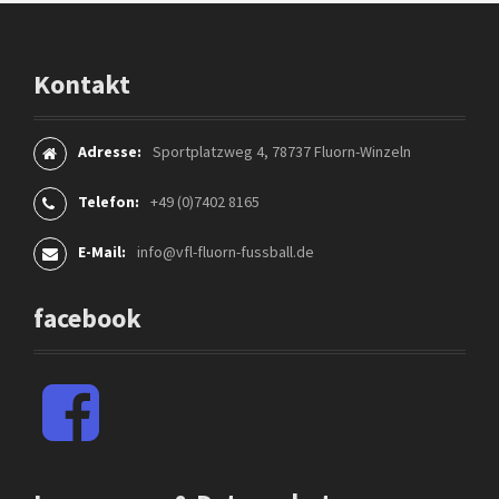
f
n
o
r
Kontakt
:
Adresse:
Sportplatzweg 4, 78737 Fluorn-Winzeln
Telefon:
+49 (0)7402 8165
E-Mail:
info@vfl-fluorn-fussball.de
facebook
F
a
c
e
b