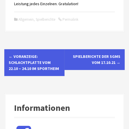
Leistung jedes Einzelnen. Gratulation!
Allgemein
,
Spielberichte
Permalink
N
←
VORANZEIGE:
SPIELBERICHTE DER SGMS
a
SCHLACHTPLATTE VOM
VOM 17.10.21
→
22.10 – 24.10 IM SPORTHEIM
v
i
g
Informationen
a
t
F