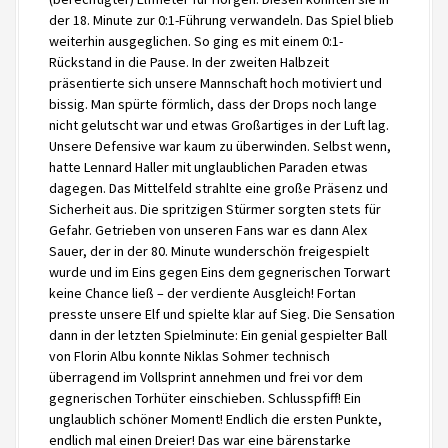
der 18. Minute zur 0:1-Führung verwandeln. Das Spiel blieb
weiterhin ausgeglichen. So ging es mit einem 0:1-
Rückstand in die Pause. In der zweiten Halbzeit
präsentierte sich unsere Mannschaft hoch motiviert und
bissig. Man spürte förmlich, dass der Drops noch lange
nicht gelutscht war und etwas Großartiges in der Luft lag.
Unsere Defensive war kaum zu überwinden. Selbst wenn,
hatte Lennard Haller mit unglaublichen Paraden etwas
dagegen. Das Mittelfeld strahlte eine große Präsenz und
Sicherheit aus. Die spritzigen Stürmer sorgten stets für
Gefahr. Getrieben von unseren Fans war es dann Alex
Sauer, der in der 80. Minute wunderschön freigespielt
wurde und im Eins gegen Eins dem gegnerischen Torwart
keine Chance ließ – der verdiente Ausgleich! Fortan
presste unsere Elf und spielte klar auf Sieg. Die Sensation
dann in der letzten Spielminute: Ein genial gespielter Ball
von Florin Albu konnte Niklas Sohmer technisch
überragend im Vollsprint annehmen und frei vor dem
gegnerischen Torhüter einschieben. Schlusspfiff! Ein
unglaublich schöner Moment! Endlich die ersten Punkte,
endlich mal einen Dreier! Das war eine bärenstarke