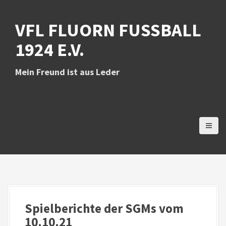
D
i
VFL FLUORN FUSSBALL 1
r
e
924 E.V.
k
t
z
Mein Freund ist aus Leder
u
m
I
n
h
a
l
t
Spielberichte der SGMs vom
10.10.21