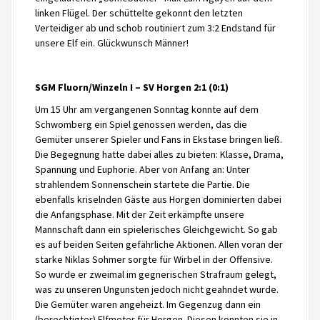
linken Flügel. Der schüttelte gekonnt den letzten
Verteidiger ab und schob routiniert zum 3:2 Endstand für
unsere Elf ein. Glückwunsch Männer!
SGM Fluorn/Winzeln I – SV Horgen 2:1 (0:1)
Um 15 Uhr am vergangenen Sonntag konnte auf dem
Schwomberg ein Spiel genossen werden, das die
Gemüter unserer Spieler und Fans in Ekstase bringen ließ.
Die Begegnung hatte dabei alles zu bieten: Klasse, Drama,
Spannung und Euphorie. Aber von Anfang an: Unter
strahlendem Sonnenschein startete die Partie. Die
ebenfalls kriselnden Gäste aus Horgen dominierten dabei
die Anfangsphase. Mit der Zeit erkämpfte unsere
Mannschaft dann ein spielerisches Gleichgewicht. So gab
es auf beiden Seiten gefährliche Aktionen. Allen voran der
starke Niklas Sohmer sorgte für Wirbel in der Offensive.
So wurde er zweimal im gegnerischen Strafraum gelegt,
was zu unseren Ungunsten jedoch nicht geahndet wurde.
Die Gemüter waren angeheizt. Im Gegenzug dann ein
(berechtigter) Elfmeter für Horgen. Diesen konnten sie in