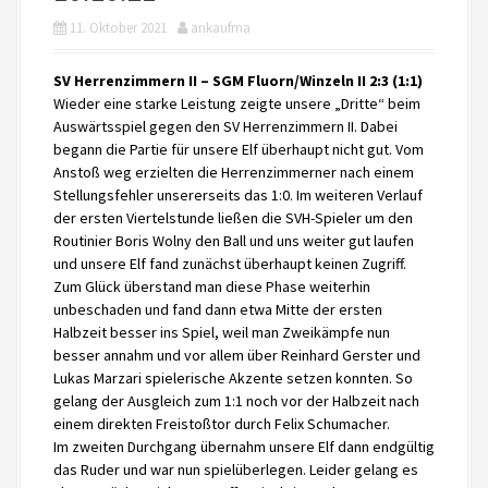
11. Oktober 2021
ankaufma
SV Herrenzimmern II – SGM Fluorn/Winzeln II 2:3 (1:1)
Wieder eine starke Leistung zeigte unsere „Dritte“ beim
Auswärtsspiel gegen den SV Herrenzimmern II. Dabei
begann die Partie für unsere Elf überhaupt nicht gut. Vom
Anstoß weg erzielten die Herrenzimmerner nach einem
Stellungsfehler unsererseits das 1:0. Im weiteren Verlauf
der ersten Viertelstunde ließen die SVH-Spieler um den
Routinier Boris Wolny den Ball und uns weiter gut laufen
und unsere Elf fand zunächst überhaupt keinen Zugriff.
Zum Glück überstand man diese Phase weiterhin
unbeschaden und fand dann etwa Mitte der ersten
Halbzeit besser ins Spiel, weil man Zweikämpfe nun
besser annahm und vor allem über Reinhard Gerster und
Lukas Marzari spielerische Akzente setzen konnten. So
gelang der Ausgleich zum 1:1 noch vor der Halbzeit nach
einem direkten Freistoßtor durch Felix Schumacher.
Im zweiten Durchgang übernahm unsere Elf dann endgültig
das Ruder und war nun spielüberlegen. Leider gelang es