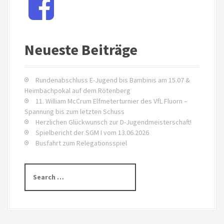
i
a
c
o
e
b
n
Neueste Beiträge
o
i
o
k
n
Rundenabschluss E-Jugend bis Bambinis am 15.07 &
Heimbachpokal auf dem Rötenberg
A
11. William McCrum Elfmeterturnier des VfL Fluorn –
Spannung bis zum letzten Schuss
r
Herzlichen Glückwunsch zur D-Jugendmeisterschaft!
Spielbericht der SGM I vom 13.06.2026
t
Busfahrt zum Relegationsspiel
i
S
k
e
a
e
r
c
l
h